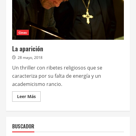
Cines
La aparición
28 mayo, 2018
Un thriller con ribetes religiosos que se
caracteriza por su falta de energía y un
academicismo rancio.
Leer
Leer Más
más
acerca
de
La
aparición
BUSCADOR