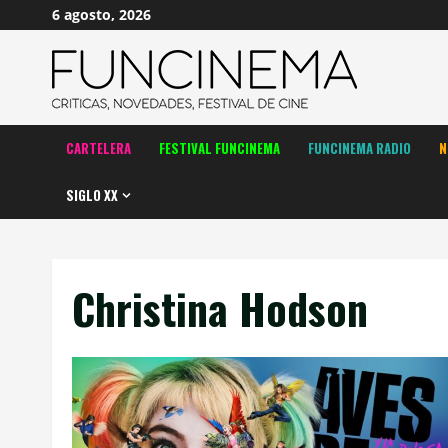
Saltar
6 agosto, 2026
al
contenido
CARTELERA
FESTIVAL FUNCINEMA
FUNCINEMA RADIO
N
SIGLO XX
Christina Hodson