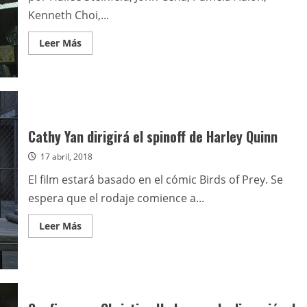
Kenneth Choi,...
Leer
Leer Más
más
acerca
de
Primer
adelanto
de
Bumblebee
Cathy Yan dirigirá el spinoff de Harley Quinn
17 abril, 2018
El film estará basado en el cómic Birds of Prey. Se
espera que el rodaje comience a...
Leer
Leer Más
más
acerca
de
Cathy
Yan
dirigirá
el
spinoff