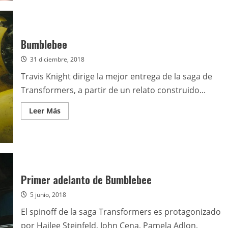
de
Andrés
Muschietti
podría
dirigir
la
Bumblebee
película
de
31 diciembre, 2018
Flash
Travis Knight dirige la mejor entrega de la saga de
Transformers, a partir de un relato construido...
Leer
Leer Más
más
acerca
de
Bumblebee
Primer adelanto de Bumblebee
5 junio, 2018
El spinoff de la saga Transformers es protagonizado
por Hailee Steinfeld, John Cena, Pamela Adlon,