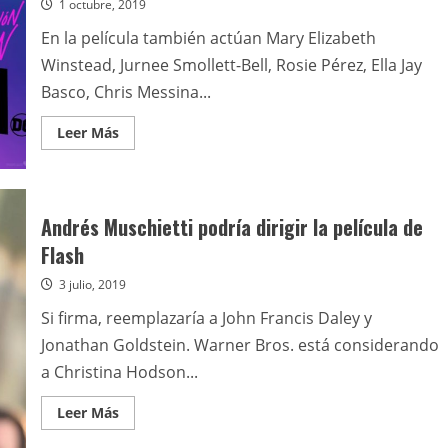
1 octubre, 2019
En la película también actúan Mary Elizabeth
Winstead, Jurnee Smollett-Bell, Rosie Pérez, Ella Jay
Basco, Chris Messina...
Leer
Leer Más
más
acerca
de
Margot
Robbie
protagoniza
Andrés Muschietti podría dirigir la película de
Aves
de
Flash
presa
(y
3 julio, 2019
la
fantabulosa
emancipación
Si firma, reemplazaría a John Francis Daley y
de
una
Jonathan Goldstein. Warner Bros. está considerando
Harley
Quinn)
a Christina Hodson...
Leer
Leer Más
más
acerca