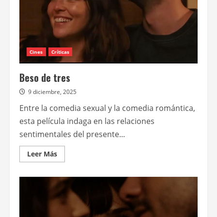
Cines
Críticas
Beso de tres
9 diciembre, 2025
Entre la comedia sexual y la comedia romántica,
esta película indaga en las relaciones
sentimentales del presente...
Leer
Leer Más
más
acerca
de
Beso
de
tres