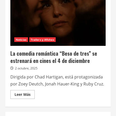
Noticias
Trailers y Afiches
La comedia romántica “Beso de tres” se
estrenará en cines el 4 de diciembre
2 octubre, 2025
Dirigida por Chad Hartigan, está protagonizada
por Zoey Deutch, Jonah Hauer-King y Ruby Cruz.
Leer
Leer Más
más
acerca
de
La
comedia
romántica