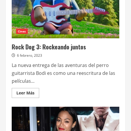
Cines
Rock Dog 3: Rockeando juntos
6 febrero, 2023
La nueva entrega de las aventuras del perro
guitarrista Bodi es como una reescritura de las
películas...
Leer
Leer Más
más
acerca
de
Rock
Dog
3:
Rockeando
juntos