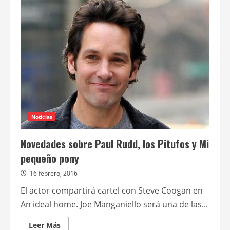
Saldana
se
une
al
elenco
de
voces
de
la
película
de
Mi
pequeño
pony
Noticias
Novedades sobre Paul Rudd, los Pitufos y Mi
pequeño pony
16 febrero, 2016
El actor compartirá cartel con Steve Coogan en
An ideal home. Joe Manganiello será una de las...
Leer
Leer Más