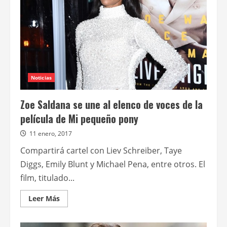
Noticias
Zoe Saldana se une al elenco de voces de la
película de Mi pequeño pony
11 enero, 2017
Compartirá cartel con Liev Schreiber, Taye
Diggs, Emily Blunt y Michael Pena, entre otros. El
film, titulado...
Leer
Leer Más
más
acerca
de
Zoe