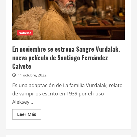
Noticias
En noviembre se estrena Sangre Vurdalak,
nueva película de Santiago Fernández
Calvete
11 octubre, 2022
Es una adaptación de La familia Vurdalak, relato
de vampiros escrito en 1939 por el ruso
Aleksey...
Leer
Leer Más
más
acerca
de
En
noviembre