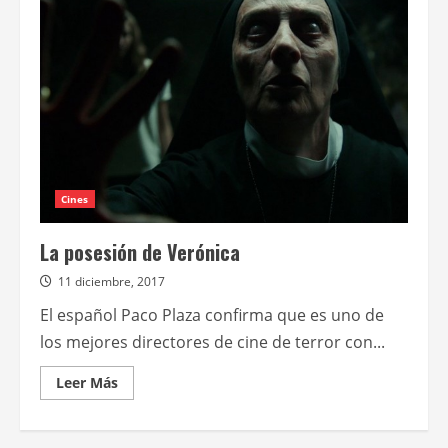
Cines
La posesión de Verónica
11 diciembre, 2017
El español Paco Plaza confirma que es uno de
los mejores directores de cine de terror con...
Leer
Leer Más
más
acerca
de
La