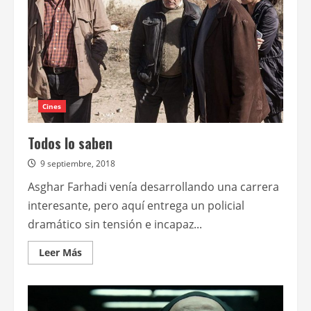
Cines
Todos lo saben
9 septiembre, 2018
Asghar Farhadi venía desarrollando una carrera
interesante, pero aquí entrega un policial
dramático sin tensión e incapaz...
Leer
Leer Más
más
acerca
de
Todos
lo
saben