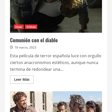
Cines
Críticas
Comunión con el diablo
18 marzo, 2023
Esta película de terror española luce con orgullo
ciertos anacronismos estéticos, aunque nunca
termina de redondear una...
Leer
Leer Más
más
acerca
de
Comunión
con
el
diablo