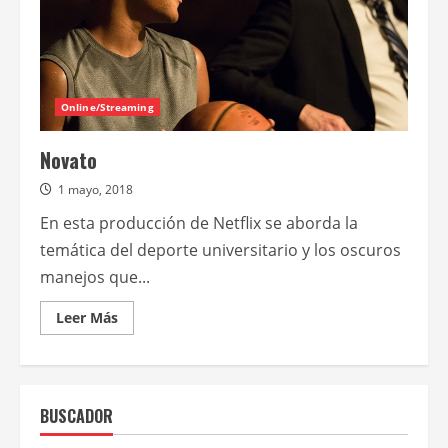
Online/Streaming
Novato
1 mayo, 2018
En esta producción de Netflix se aborda la
temática del deporte universitario y los oscuros
manejos que...
Leer
Leer Más
más
acerca
de
Novato
BUSCADOR