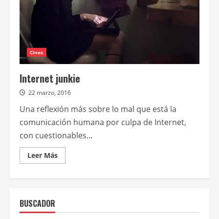
Cines
Internet junkie
22 marzo, 2016
Una reflexión más sobre lo mal que está la
comunicación humana por culpa de Internet,
con cuestionables...
Leer
Leer Más
más
acerca
de
Internet
junkie
BUSCADOR