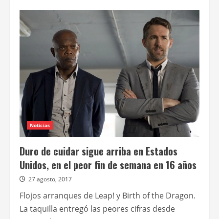
de
Han
Solo:
una
historia
de
Star
Wars
se
aferra
como
puede
al
primer
puesto
de
la
taquilla
Noticias
norteamericana
Duro de cuidar sigue arriba en Estados
Unidos, en el peor fin de semana en 16 años
27 agosto, 2017
Flojos arranques de Leap! y Birth of the Dragon.
La taquilla entregó las peores cifras desde