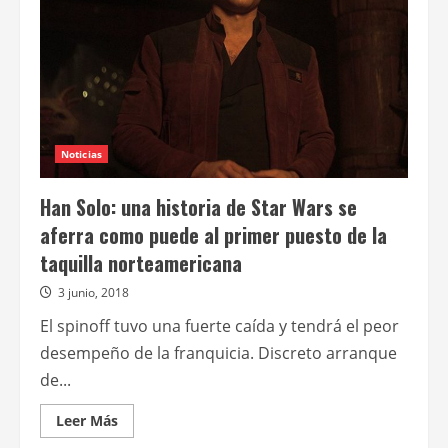
en
la
taquilla
norteamericana
Noticias
Han Solo: una historia de Star Wars se
aferra como puede al primer puesto de la
taquilla norteamericana
3 junio, 2018
El spinoff tuvo una fuerte caída y tendrá el peor
desempeño de la franquicia. Discreto arranque
de...
Leer
Leer Más
más
acerca