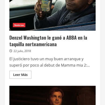
Noticias
Denzel Washington le ganó a ABBA en la
taquilla norteamericana
22 julio, 2018
El justiciero tuvo un muy buen arranque y
superó por poco al debut de Mamma mia 2:...
Leer
Leer Más
más
acerca
de
Denzel
Washington
le
ganó
a
ABBA