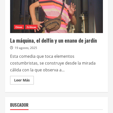
Cines
Críticas
La máquina, el delfín y un enano de jardín
19 agosto, 2025
Esta comedia que toca elementos
costumbristas, se construye desde la mirada
cálida con la que observa a...
Leer
Leer Más
más
acerca
de
La
máquina,
el
BUSCADOR
delfín
y
un