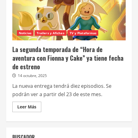
Noticias
Trailers y Afiches
TV y Plataformas
La segunda temporada de “Hora de
aventura con Fionna y Cake” ya tiene fecha
de estreno
14 octubre, 2025
La nueva entrega tendrá diez episodios. Se
podrán ver a partir del 23 de este mes.
Leer
Leer Más
más
acerca
de
La
segunda
temporada
BUSCADOR
de