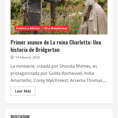
Trailers y Afiches
TV y Plataformas
Primer avance de La reina Charlotte: Una
historia de Bridgerton
14 febrero, 2023
La miniserie, creada por Shonda Rhimes, es
protagonizada por Golda Rosheuvel, India
Amarteifio, Corey Mylchreest, Arsema Thomas,...
Leer
Leer Más
más
acerca
de
Primer
avance
de
BUSCADOR
La