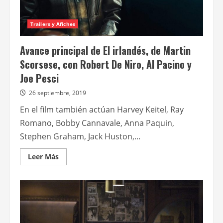
Pacino
y
Joe
Pesci
Trailers y Afiches
Avance principal de El irlandés, de Martin
Scorsese, con Robert De Niro, Al Pacino y
Joe Pesci
26 septiembre, 2019
En el film también actúan Harvey Keitel, Ray
Romano, Bobby Cannavale, Anna Paquin,
Stephen Graham, Jack Huston,...
Leer
Leer Más
más
acerca
de
Avance
principal
de
El
irlandés,
de