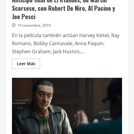
Scorsese, con Robert De Niro, Al Pacino y
Joe Pesci
19 noviembre, 2019
En la película también actúan Harvey Keitel, Ray
Romano, Bobby Cannavale, Anna Paquin,
Stephen Graham, Jack Huston,...
Leer
Leer Más
más
acerca
de
Anticipo
final
de
El
irlandés,
de
Martin
Scorsese,
con
Robert
De
Niro,
Al