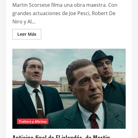
Martin Scorsese filma una obra maestra. Con
grandes actuaciones de Joe Pesci, Robert De
Niro y Al...
Leer
Leer Más
más
acerca
de
El
irlandés
Trailers y Afiches
Anticipo final de El irlandés, de Martin