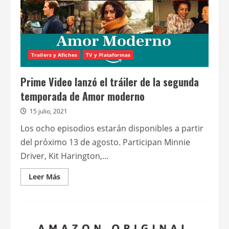
Trailers y Afiches
TV y Plataformas
Prime Video lanzó el tráiler de la segunda
temporada de Amor moderno
15 julio, 2021
Los ocho episodios estarán disponibles a partir
del próximo 13 de agosto. Participan Minnie
Driver, Kit Harington,...
Leer
Leer Más
más
acerca
de
Prime
Video
lanzó
el