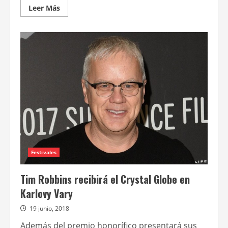
Leer
Leer Más
más
acerca
de
El
irlandés,
de
Martin
Scorsese,
será
la
película
de
apertura
del
Festival
de
Cine
de
Nueva
York
Festivales
Tim Robbins recibirá el Crystal Globe en
Karlovy Vary
19 junio, 2018
Además del premio honorífico presentará sus