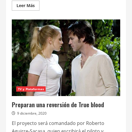
Leer
Leer Más
más
acerca
de
Amazon
Studios
anuncia
el
elenco
de
la
segunda
temporada
de
Modern
Love
TV y Plataformas
Preparan una reversión de True blood
9 diciembre, 2020
El proyecto será comandado por Roberto
Aguirre-Sacasa, quien escribirá el piloto y