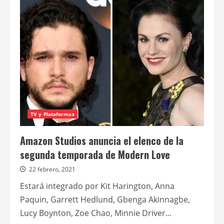
Prime
Video
anuncia
el
lanzamiento
de
la
segunda
temporada
de
Modern
love
TV y Plataformas
Amazon Studios anuncia el elenco de la
segunda temporada de Modern Love
22 febrero, 2021
Estará integrado por Kit Harington, Anna
Paquin, Garrett Hedlund, Gbenga Akinnagbe,
Lucy Boynton, Zoe Chao, Minnie Driver...