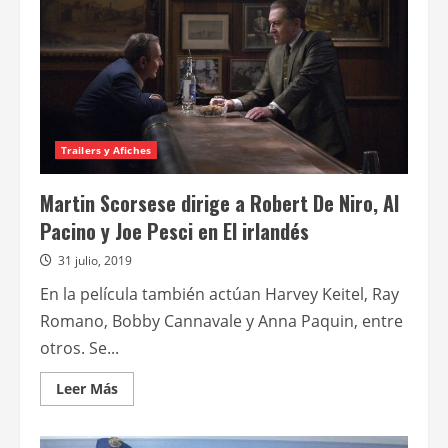
Martin
Scorsese,
con
Robert
De
Niro,
Al
Pacino
y
Joe
Pesci
Trailers y Afiches
Martin Scorsese dirige a Robert De Niro, Al
Pacino y Joe Pesci en El irlandés
31 julio, 2019
En la película también actúan Harvey Keitel, Ray
Romano, Bobby Cannavale y Anna Paquin, entre
otros. Se...
Leer
Leer Más
más
acerca
de
Martin