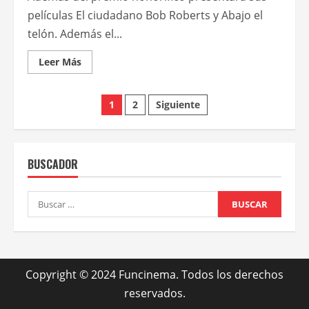
películas El ciudadano Bob Roberts y Abajo el
telón. Además el...
Leer
Leer Más
más
acerca
de
Paginación
Tim
1
2
Siguiente
Robbins
recibirá
de
el
Crystal
Globe
entradas
en
BUSCADOR
Karlovy
Vary
Buscar:
Copyright © 2024 Funcinema. Todos los derechos
reservados.