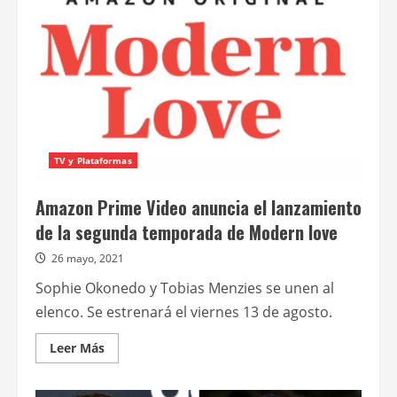
tráiler
de
la
segunda
temporada
de
Amor
moderno
TV y Plataformas
Amazon Prime Video anuncia el lanzamiento
de la segunda temporada de Modern love
26 mayo, 2021
Sophie Okonedo y Tobias Menzies se unen al
elenco. Se estrenará el viernes 13 de agosto.
Leer
Leer Más
más
acerca
de
Amazon