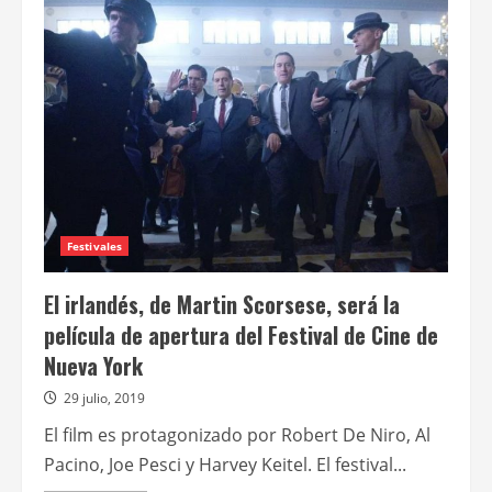
Scorsese
dirige
a
Robert
De
Niro,
Al
Pacino
y
Joe
Pesci
en
El
irlandés
Festivales
El irlandés, de Martin Scorsese, será la
película de apertura del Festival de Cine de
Nueva York
29 julio, 2019
El film es protagonizado por Robert De Niro, Al
Pacino, Joe Pesci y Harvey Keitel. El festival...