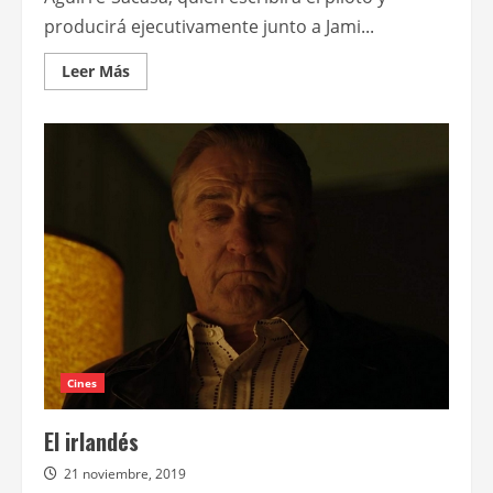
producirá ejecutivamente junto a Jami...
Leer
Leer Más
más
acerca
de
Preparan
una
reversión
de
True
blood
Cines
El irlandés
21 noviembre, 2019