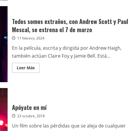
Todos
somos
extraños
Todos somos extraños, con Andrew Scott y Paul
Mescal, se estrena el 7 de marzo
11 febrero, 2024
En la película, escrita y dirigida por Andrew Haigh,
también actúan Claire Foy y Jamie Bell. Está...
Leer
Leer Más
más
acerca
de
Todos
somos
extraños,
con
Andrew
Scott
Apóyate en mí
y
Paul
23 octubre, 2018
Mescal,
se
estrena
Un film sobre las pérdidas que se aleja de cualquier
el