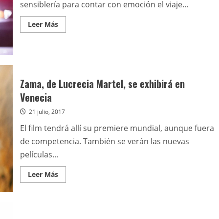
7
sensiblería para contar con emoción el viaje...
de
marzo
Leer
Leer Más
más
acerca
de
Apóyate
en
mí
Zama, de Lucrecia Martel, se exhibirá en
Venecia
21 julio, 2017
El film tendrá allí su premiere mundial, aunque fuera
de competencia. También se verán las nuevas
películas...
Leer
Leer Más
más
acerca
de
Zama,
de
Lucrecia