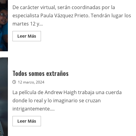
De carácter virtual, serán coordinadas por la
especialista Paula Vázquez Prieto. Tendrán lugar los
martes 12 y...
Leer
Leer Más
más
acerca
de
Organizan
nuevas
charlas
temáticas
sobre
Todos somos extraños
cine
12 marzo, 2024
La película de Andrew Haigh trabaja una cuerda
donde lo real y lo imaginario se cruzan
intrigantemente....
Leer
Leer Más
más
acerca
de