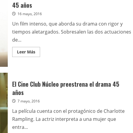
Martel,
45 años
se
exhibirá
16 mayo, 2016
en
Venecia
Un film intenso, que aborda su drama con rigor y
tiempos aletargados. Sobresalen las dos actuaciones
de...
Leer
Leer Más
más
acerca
de
45
años
El Cine Club Núcleo preestrena el drama 45
años
7 mayo, 2016
La película cuenta con el protagónico de Charlotte
Rampling. La actriz interpreta a una mujer que
entra...