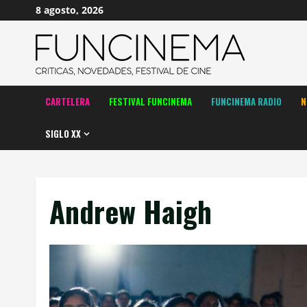
Saltar
8 agosto, 2026
al
contenido
CARTELERA
FESTIVAL FUNCINEMA
FUNCINEMA RADIO
N
SIGLO XX
Andrew Haigh