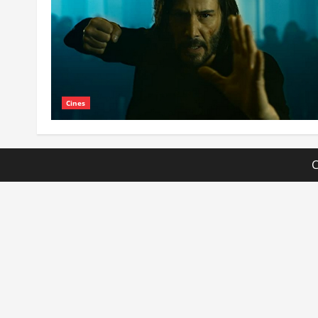
Cines
C