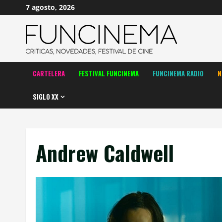
Saltar
7 agosto, 2026
al
contenido
CARTELERA
FESTIVAL FUNCINEMA
FUNCINEMA RADIO
N
SIGLO XX
Andrew Caldwell