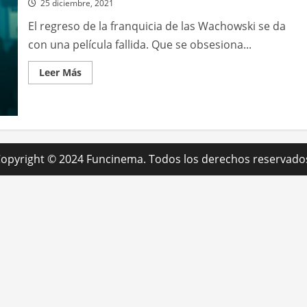
25 diciembre, 2021
El regreso de la franquicia de las Wachowski se da
con una película fallida. Que se obsesiona...
Leer
Leer Más
más
acerca
de
Matrix:
Resurrecciones
opyright © 2024 Funcinema. Todos los derechos reservado