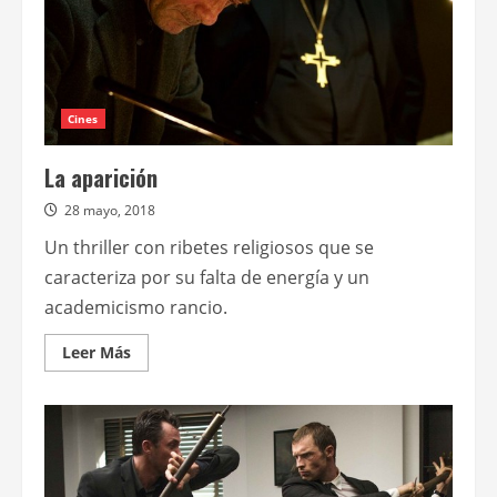
Cines
La aparición
28 mayo, 2018
Un thriller con ribetes religiosos que se
caracteriza por su falta de energía y un
academicismo rancio.
Leer
Leer Más
más
acerca
de
La
aparición