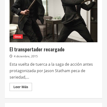
Cines
El transportador recargado
4 diciembre, 2015
Esta vuelta de tuerca a la saga de acción antes
protagonizada por Jason Statham peca de
seriedad,...
Leer
Leer Más
más
acerca
de
El
transportador
recargado