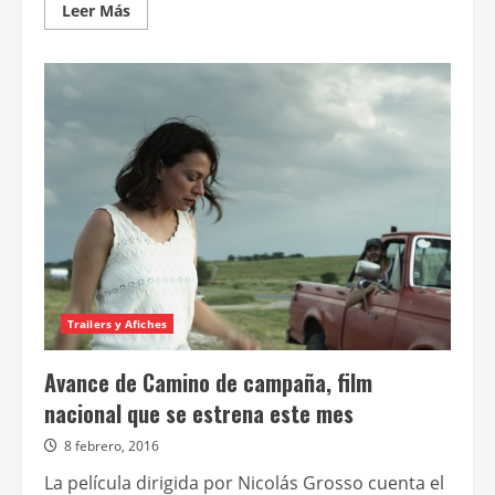
Leer
Leer Más
más
acerca
de
Este
jueves
se
estrena
por
Cine.Ar
TV
la
nacional
Caballo
de
mar
Trailers y Afiches
Avance de Camino de campaña, film
nacional que se estrena este mes
8 febrero, 2016
La película dirigida por Nicolás Grosso cuenta el