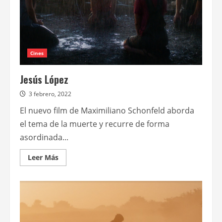
Cines
Jesús López
3 febrero, 2022
El nuevo film de Maximiliano Schonfeld aborda
el tema de la muerte y recurre de forma
asordinada...
Leer
Leer Más
más
acerca
de
Jesús
López