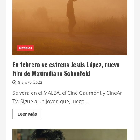
Noticias
En febrero se estrena Jesús López, nuevo
film de Maximiliano Schonfeld
8 enero, 2022
Se verá en el MALBA, el Cine Gaumont y CineAr
Tv. Sigue a un joven que, luego...
Leer
Leer Más
más
acerca
de
En
febrero
se