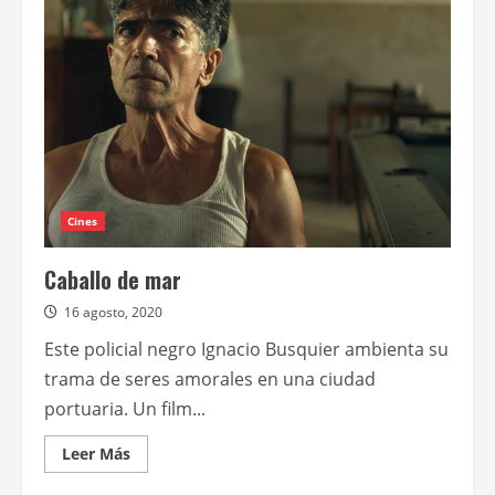
estrena
Jesús
López,
nuevo
film
de
Maximiliano
Schonfeld
Cines
Caballo de mar
16 agosto, 2020
Este policial negro Ignacio Busquier ambienta su
trama de seres amorales en una ciudad
portuaria. Un film...
Leer
Leer Más
más
acerca