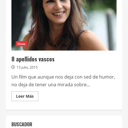
Cines
8 apellidos vascos
13 julio, 2015
Un film que aunque nos deja con sed de humor,
no deja de tener una mirada sobre...
Leer
Leer Más
más
acerca
de
8
apellidos
vascos
BUSCADOR