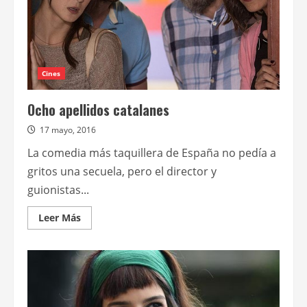
Cines
Ocho apellidos catalanes
17 mayo, 2016
La comedia más taquillera de España no pedía a
gritos una secuela, pero el director y
guionistas...
Leer
Leer Más
más
acerca
de
Ocho
apellidos
catalanes