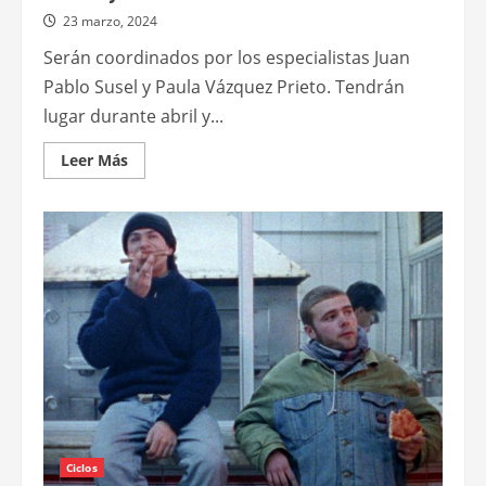
23 marzo, 2024
Serán coordinados por los especialistas Juan
Pablo Susel y Paula Vázquez Prieto. Tendrán
lugar durante abril y...
Leer
Leer Más
más
acerca
de
Organizan
encuentros
sobre
representaciones
de
la
violencia
social
en
el
cine
y
la
literatura
Ciclos