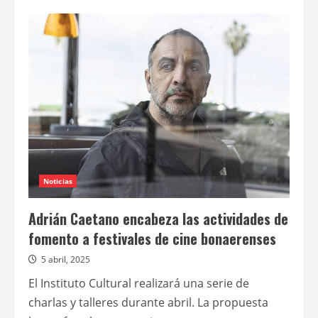
de
Benjamín
Naishtat
se
suma
a
las
charlas
de
fomento
a
festivales
de
cine
bonaerenses
Noticias
Adrián Caetano encabeza las actividades de
fomento a festivales de cine bonaerenses
5 abril, 2025
El Instituto Cultural realizará una serie de
charlas y talleres durante abril. La propuesta