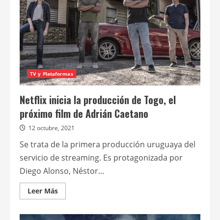
de
Cine.Ar
TV y Plataformas
Netflix inicia la producción de Togo, el
próximo film de Adrián Caetano
12 octubre, 2021
Se trata de la primera producción uruguaya del
servicio de streaming. Es protagonizada por
Diego Alonso, Néstor...
Leer
Leer Más
más
acerca
de
Netflix