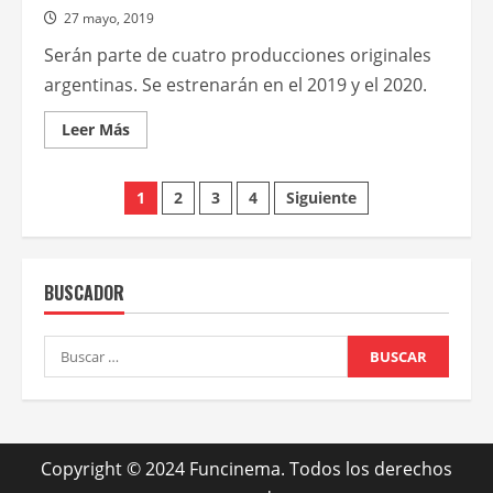
27 mayo, 2019
Serán parte de cuatro producciones originales
argentinas. Se estrenarán en el 2019 y el 2020.
Leer
Leer Más
más
acerca
de
Paginación
Carlos
1
2
3
4
Siguiente
Tévez,
Luisana
de
Lopilato,
Sebastián
Wainraich
entradas
y
BUSCADOR
Santiago
Artemis
llegan
a
Buscar:
Netflix
Copyright © 2024 Funcinema. Todos los derechos