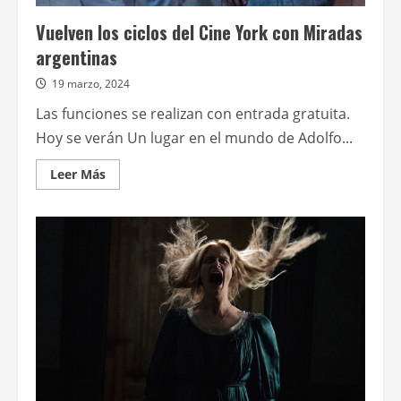
Vuelven los ciclos del Cine York con Miradas
argentinas
19 marzo, 2024
Las funciones se realizan con entrada gratuita.
Hoy se verán Un lugar en el mundo de Adolfo...
Leer
Leer Más
más
acerca
de
Vuelven
los
ciclos
del
Cine
York
con
Miradas
argentinas