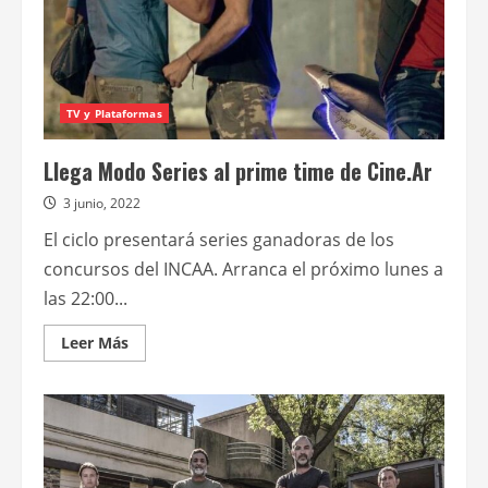
TV y Plataformas
Llega Modo Series al prime time de Cine.Ar
3 junio, 2022
El ciclo presentará series ganadoras de los
concursos del INCAA. Arranca el próximo lunes a
las 22:00...
Leer
Leer Más
más
acerca
de
Llega
Modo
Series
al
prime
time