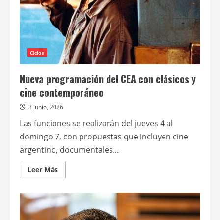
Ciclos
Nueva programación del CEA con clásicos y
cine contemporáneo
3 junio, 2026
Las funciones se realizarán del jueves 4 al
domingo 7, con propuestas que incluyen cine
argentino, documentales...
Leer
Leer Más
más
acerca
de
Nueva
programación
del
CEA