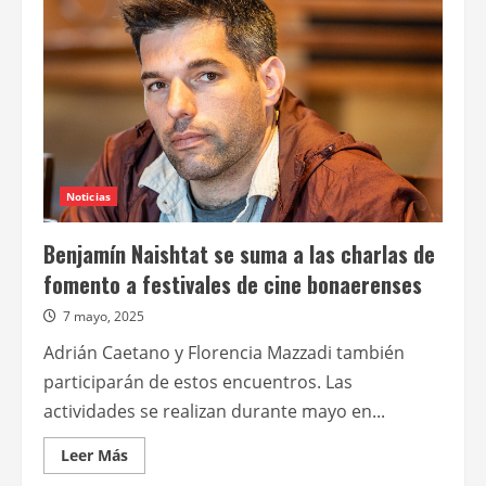
con
clásicos
y
cine
contemporáneo
Noticias
Benjamín Naishtat se suma a las charlas de
fomento a festivales de cine bonaerenses
7 mayo, 2025
Adrián Caetano y Florencia Mazzadi también
participarán de estos encuentros. Las
actividades se realizan durante mayo en...
Leer
Leer Más
más
acerca