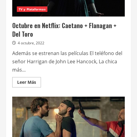
TV y Plataformas
Octubre en Netflix: Caetano + Flanagan +
Del Toro
4 octubre, 2022
Además se estrenan las películas El teléfono del
señor Harrigan de John Lee Hancock, La chica
más...
Leer
Leer Más
más
acerca
de
Octubre
en
Netflix:
Caetano
+
Flanagan
+
Del
Toro