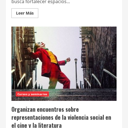
busca fortalecer espacios...
Leer
Leer Más
más
acerca
de
Adrián
Caetano
encabeza
las
actividades
de
fomento
a
festivales
de
cine
bonaerenses
Cursos y seminarios
Organizan encuentros sobre
representaciones de la violencia social en
el cine y la literatura