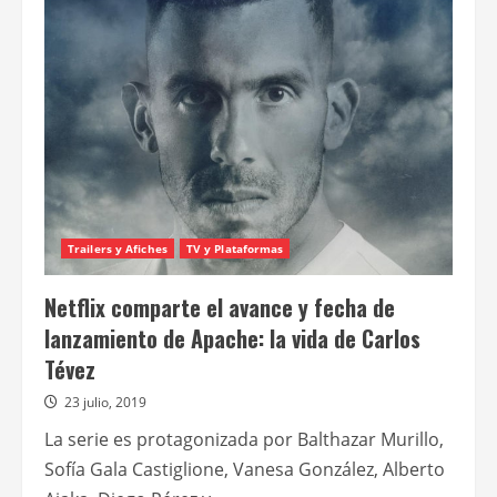
inicia
la
producción
de
Togo,
el
próximo
film
de
Adrián
Caetano
Trailers y Afiches
TV y Plataformas
Netflix comparte el avance y fecha de
lanzamiento de Apache: la vida de Carlos
Tévez
23 julio, 2019
La serie es protagonizada por Balthazar Murillo,
Sofía Gala Castiglione, Vanesa González, Alberto