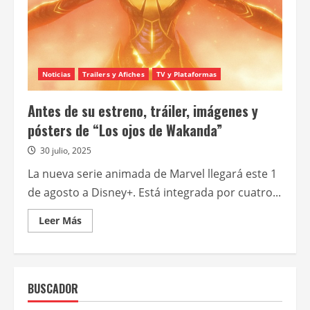
Noticias
Trailers y Afiches
TV y Plataformas
Antes de su estreno, tráiler, imágenes y
pósters de “Los ojos de Wakanda”
30 julio, 2025
La nueva serie animada de Marvel llegará este 1
de agosto a Disney+. Está integrada por cuatro...
Leer
Leer Más
más
acerca
de
Antes
de
su
BUSCADOR
estreno,
tráiler,
imágenes