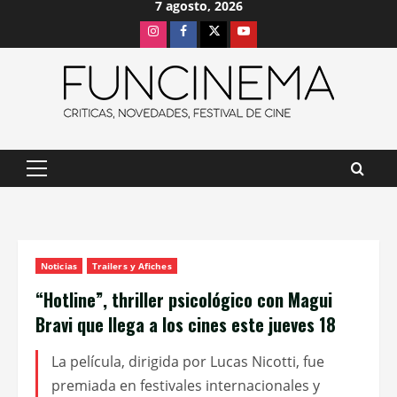
7 agosto, 2026
Saltar
Instagram
Facebook
X
Youtube
al
contenido
Menú
principal
Noticias
Trailers y Afiches
“Hotline”, thriller psicológico con Magui
Bravi que llega a los cines este jueves 18
La película, dirigida por Lucas Nicotti, fue
premiada en festivales internacionales y