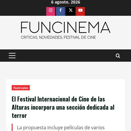
6 agosto, 2026
Saltar
Instagram
Facebook
X
Youtube
al
contenido
Menú
principal
Festivales
El Festival Internacional de Cine de las
Alturas incorpora una sección dedicada al
terror
La propuesta incluye películas de varios