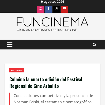
9 agosto, 2026
Saltar
Instagram
Facebook
X
Youtube
al
contenido
Menú
principal
Festivales
Culminó la cuarta edición del Festival
Regional de Cine Arbolito
Con secciones competitivas y la presencia de
Norman Briski, el certamen cinematográfico