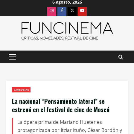
6 agosto, 2026
Saltar
Instagram
Facebook
X
Youtube
al
contenido
Menú
principal
Festivales
La nacional “Pensamiento lateral” se
estrenó en el festival de cine de Moscú
La ópera prima de Mariano Hueter es
protagonizada por Itziar Ituño, César Bordón y