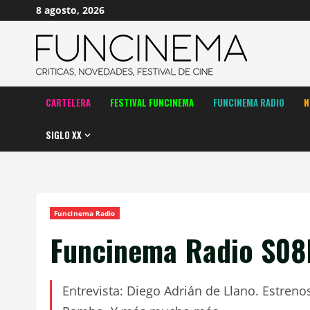
Saltar
8 agosto, 2026
al
contenido
CARTELERA
FESTIVAL FUNCINEMA
FUNCINEMA RADIO
N
SIGLO XX
Funcinema Radio
Funcinema Radio S08
Entrevista: Diego Adrián de Llano. Estre