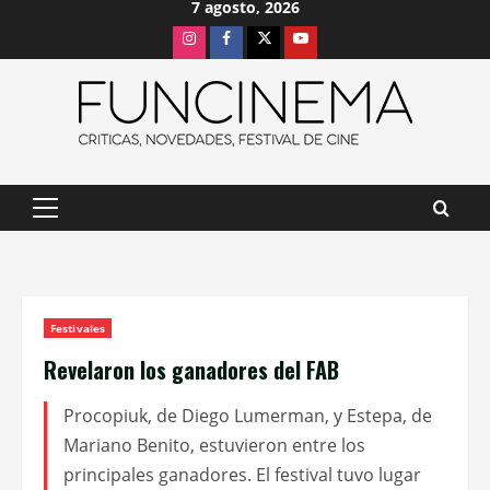
7 agosto, 2026
Saltar
Instagram
Facebook
X
Youtube
al
contenido
Menú
principal
Festivales
Revelaron los ganadores del FAB
Procopiuk, de Diego Lumerman, y Estepa, de
Mariano Benito, estuvieron entre los
principales ganadores. El festival tuvo lugar