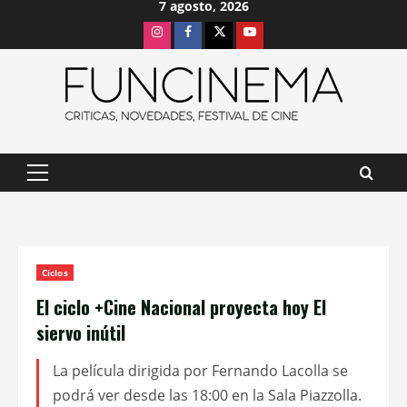
7 agosto, 2026
Saltar
Instagram
Facebook
X
Youtube
al
contenido
Menú
principal
Ciclos
El ciclo +Cine Nacional proyecta hoy El
siervo inútil
La película dirigida por Fernando Lacolla se
podrá ver desde las 18:00 en la Sala Piazzolla.