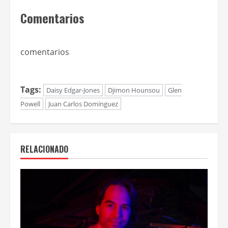
Comentarios
comentarios
Tags:
Daisy Edgar-Jones
Djimon Hounsou
Glen
Powell
Juan Carlos Domínguez
RELACIONADO