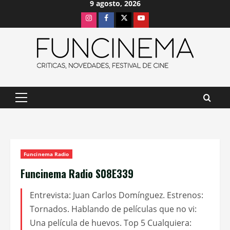
9 agosto, 2026
Saltar
Instagram
Facebook
X
Youtube
al
contenido
Menú
principal
Funcinema Radio
Funcinema Radio S08E339
Entrevista: Juan Carlos Domínguez. Estrenos:
Tornados. Hablando de películas que no vi:
Una película de huevos. Top 5 Cualquiera: