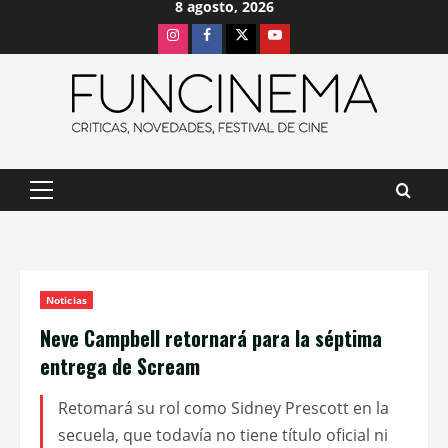
8 agosto, 2026
Saltar
Instagram
Facebook
X
Youtube
al
contenido
Menú
principal
Noticias
Neve Campbell retornará para la séptima
entrega de Scream
Retomará su rol como Sidney Prescott en la
secuela, que todavía no tiene título oficial ni