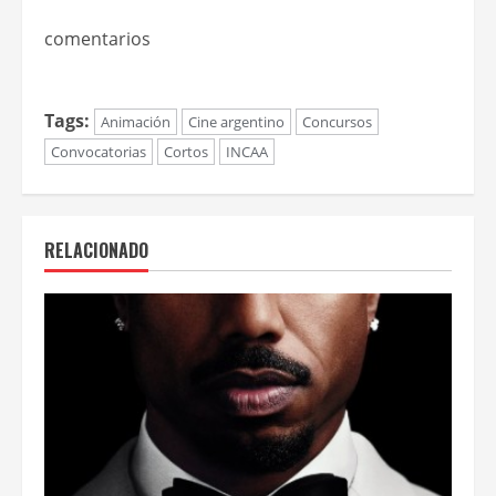
comentarios
Tags:
Animación
Cine argentino
Concursos
Convocatorias
Cortos
INCAA
RELACIONADO