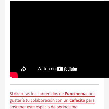
Si disfrutás los contenidos de
Funcinema
, nos
gustaría tu colaboración con un
Cafecito
para
sostener este espacio de periodismo