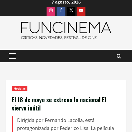
7 agosto, 2026
Saltar
Instagram
Facebook
X
Youtube
al
contenido
Menú
principal
Noticias
El 18 de mayo se estrena la nacional El
siervo inútil
Dirigida por Fernando Lacolla, está
protagonizada por Federico Liss. La película