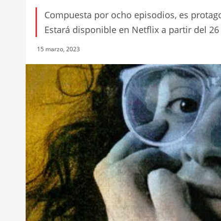
TV y Plataformas
El amor después del am
de Fito Paez, ya tiene
Compuesta por ocho episodios, es protag
Estará disponible en Netflix a partir del 26 
15 marzo, 2023