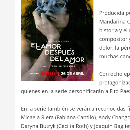
Netflix anu
en la vida de
verse el vide
Producida po
Mandarina Co
historia y e
compositor y
dolor, la pér
muchas canc