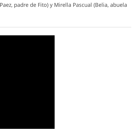
isodios,
El amor después del amor
está
da por Gaspar Offenhenden e Ivos Hochman,
aez de pequeño y de adulto respectivamente.
guras del rock y el cine argentino interpretadas por
Charly García), Julián Kartún (Luis Alberto Spinetta),
etto (Juan Carlos Baglietto). Además, acompañan al
ez, padre de Fito) y Mirella Pascual (Belia, abuela