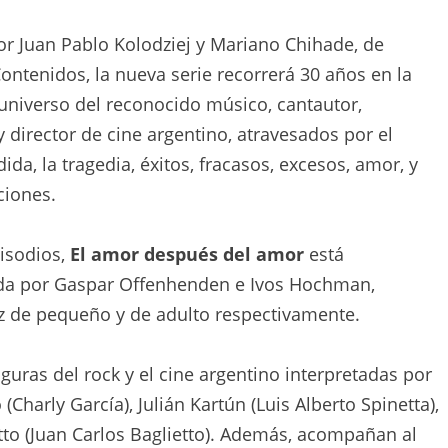
nció que
El amor después del amor
, la serie basada
 Fito Paez, se estrenará el 26 de abril. Ya pueden
o con el anuncio y el arte principal.
r Juan Pablo Kolodziej y Mariano Chihade, de
ntenidos, la nueva serie recorrerá 30 años en la
l universo del reconocido músico, cantautor,
 director de cine argentino, atravesados por el
dida, la tragedia, éxitos, fracasos, excesos, amor, y
iones.