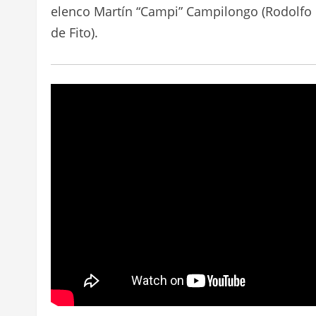
Con ocho ep
protagoniza
quienes en la serie personificarán a Fito P
En la serie también se verán a reconocidas fi
Micaela Riera (Fabiana Cantilo), Andy Chango (
Daryna Butryk (Cecilia Roth) y Joaquín Bagli
elenco Martín “Campi” Campilongo (Rodolfo Pa
de Fito).