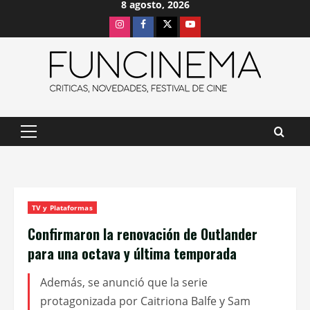
8 agosto, 2026
Saltar
Instagram
Facebook
X
Youtube
al
contenido
Menú
principal
TV y Plataformas
Confirmaron la renovación de Outlander
para una octava y última temporada
Además, se anunció que la serie
protagonizada por Caitriona Balfe y Sam