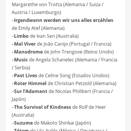
Margarethe von Trotta (Alemania / Suiza /
Austria / Luxemburgo)
–
Irgendwann werden wir uns alles erzählen
de Emily Atef (Alemania)
–
Limbo
de Ivan Sen (Australia)
–
Mal Viver
de João Canijo (Portugal / Francia)
–
Manodrome
de John Trengove (Reino Unido)
–
Music
de Angela Schanelec (Alemania / Francia
/ Serbia)
–
Past Lives
de Celine Song (Estados Unidos)
–
Roter Himmel
de Christian Petzold (Alemania)
–
Sur l’Adamant
de Nicolas Philibert (Francia /
Japón)
–
The Survival of Kindness
de Rolf de Heer
(Australia)
–
Suzume
de Makoto Shinkai (Japón)
–
Tótem
de Lila Avilés (México / Dinamarca /