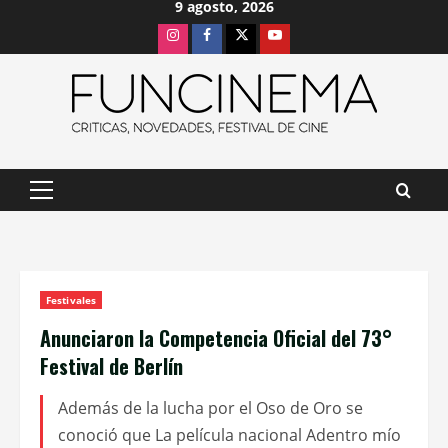
9 agosto, 2026
Saltar
Instagram
Facebook
X
Youtube
al
contenido
Menú
principal
Festivales
Anunciaron la Competencia Oficial del 73°
Festival de Berlín
Además de la lucha por el Oso de Oro se
conoció que La película nacional Adentro mío