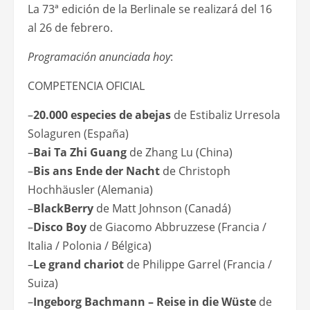
La 73ª edición de la Berlinale se realizará del 16
al 26 de febrero.
Programación anunciada hoy
:
COMPETENCIA OFICIAL
–
20.000 especies de abejas
de Estibaliz Urresola
Solaguren (España)
–
Bai Ta Zhi Guang
de Zhang Lu (China)
–
Bis ans Ende der Nacht
de Christoph
Hochhäusler (Alemania)
–
BlackBerry
de Matt Johnson (Canadá)
–
Disco Boy
de Giacomo Abbruzzese (Francia /
Italia / Polonia / Bélgica)
–
Le grand chariot
de Philippe Garrel (Francia /
Suiza)
–
Ingeborg Bachmann – Reise in die Wüste
de