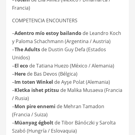
Francia)
COMPETENCIA ENCOUNTERS
–
Adentro mío estoy bailando
de Leandro Koch
y Paloma Schachmann (Argentina / Austria)
–
The Adults
de Dustin Guy Defa (Estados
Unidos)
–
El eco
de Tatiana Huezo (México / Alemania)
–
Here
de Bas Devos (Bélgica)
–
Im toten Winkel
de Ayşe Polat (Alemania)
–
Kletka ishet ptitsu
de Malika Musaeva (Francia
/ Rusia)
–
Mon pire ennemi
de Mehran Tamadon
(Francia / Suiza)
–
Müanyag égbolt
de Tibor Bánóczki y Sarolta
Szabó (Hungría / Eslovaquia)