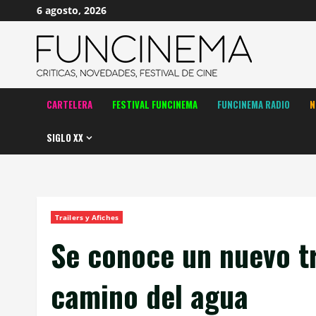
Saltar
6 agosto, 2026
al
contenido
CARTELERA
FESTIVAL FUNCINEMA
FUNCINEMA RADIO
N
SIGLO XX
Trailers y Afiches
Se conoce un nuevo tr
camino del agua