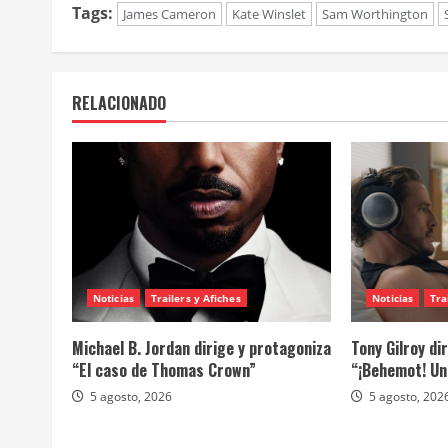
Tags:
James Cameron
Kate Winslet
Sam Worthington
RELACIONADO
Noticias
Trailers y Afiches
Noticias
Tra
Michael B. Jordan dirige y protagoniza
Tony Gilroy di
“El caso de Thomas Crown”
“¡Behemot! Una
5 agosto, 2026
5 agosto, 202