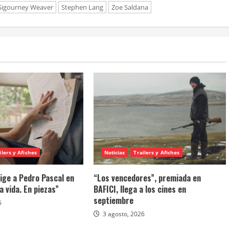
Sigourney Weaver
Stephen Lang
Zoe Saldana
ilers y Afiches
Noticias
Trailers y Afiches
rige a Pedro Pascal en
“Los vencedores”, premiada en
 vida. En piezas”
BAFICI, llega a los cines en
septiembre
6
3 agosto, 2026