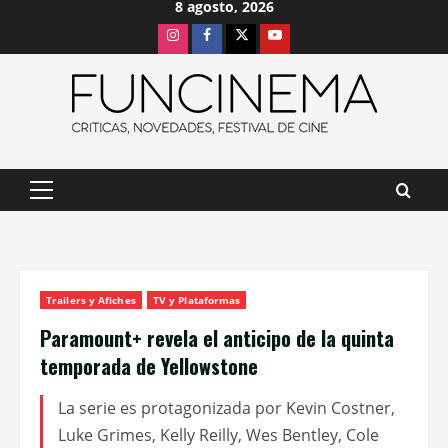
8 agosto, 2026
Saltar
Instagram
Facebook
X
Youtube
al
contenido
Menú
principal
Trailers y Afiches
TV y Plataformas
Paramount+ revela el anticipo de la quinta
temporada de Yellowstone
La serie es protagonizada por Kevin Costner,
Luke Grimes, Kelly Reilly, Wes Bentley, Cole