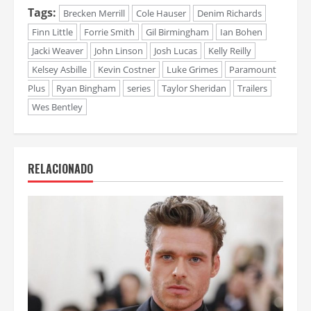
Tags:
Brecken Merrill
Cole Hauser
Denim Richards
Finn Little
Forrie Smith
Gil Birmingham
Ian Bohen
Jacki Weaver
John Linson
Josh Lucas
Kelly Reilly
Kelsey Asbille
Kevin Costner
Luke Grimes
Paramount
Plus
Ryan Bingham
series
Taylor Sheridan
Trailers
Wes Bentley
RELACIONADO