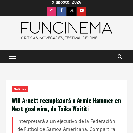
9 agosto, 2026
Saltar
Instagram
Facebook
X
Youtube
al
contenido
Menú
principal
Noticias
Will Arnett reemplazará a Armie Hammer en
Next goal wins, de Taika Waititi
Interpretará a un ejecutivo de la Federación
de Fútbol de Samoa Americana. Compartirá