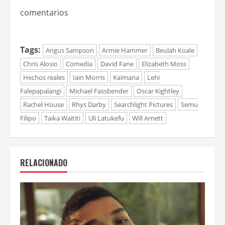
comentarios
Tags:
Angus Sampson
Armie Hammer
Beulah Koale
Chris Alosio
Comedia
David Fane
Elizabeth Moss
Hechos reales
Iain Morris
Kaimana
Lehi
Falepapalangi
Michael Fassbender
Oscar Kightley
Rachel House
Rhys Darby
Searchlight Pictures
Semu
Filipo
Taika Waititi
Uli Latukefu
Will Arnett
RELACIONADO