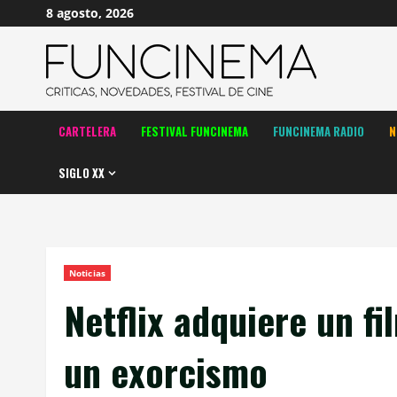
Saltar
8 agosto, 2026
al
contenido
CARTELERA
FESTIVAL FUNCINEMA
FUNCINEMA RADIO
N
SIGLO XX
Noticias
Netflix adquiere un fi
un exorcismo