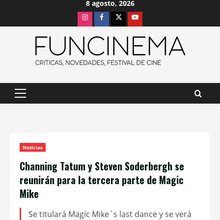
8 agosto, 2026
Saltar
Instagram
Facebook
X
Youtube
al
contenido
Menú
principal
Noticias
Channing Tatum y Steven Soderbergh se
reunirán para la tercera parte de Magic
Mike
Se titulará Magic Mike´s last dance y se verá