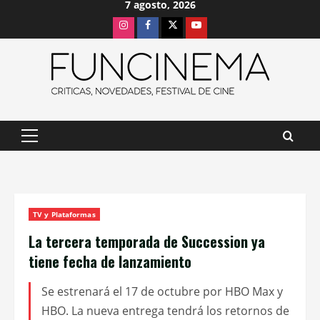
7 agosto, 2026
Saltar
Instagram
Facebook
X
Youtube
al
contenido
Menú
principal
TV y Plataformas
La tercera temporada de Succession ya
tiene fecha de lanzamiento
Se estrenará el 17 de octubre por HBO Max y
HBO. La nueva entrega tendrá los retornos de