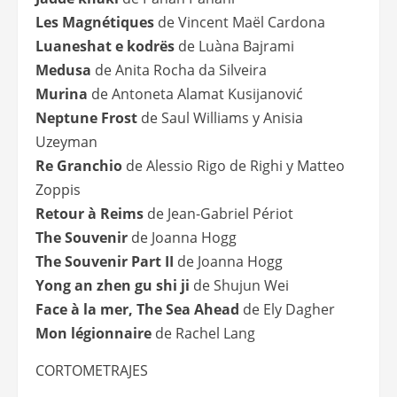
Les Magnétiques
de Vincent Maël Cardona
Luaneshat e kodrës
de Luàna Bajrami
Medusa
de Anita Rocha da Silveira
Murina
de Antoneta Alamat Kusijanović
Neptune Frost
de Saul Williams y Anisia
Uzeyman
Re Granchio
de Alessio Rigo de Righi y Matteo
Zoppis
Retour à Reims
de Jean-Gabriel Périot
The Souvenir
de Joanna Hogg
The Souvenir Part II
de Joanna Hogg
Yong an zhen gu shi ji
de Shujun Wei
Face à la mer, The Sea Ahead
de Ely Dagher
Mon légionnaire
de Rachel Lang
CORTOMETRAJES