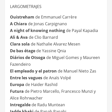
LARGOMETRAJES
Ouistreham
de Emmanuel Carrère
A Chiara
de Jonas Carpignano
A night of knowing nothing
de Payal Kapadia
Ali & Ava
de Clio Barnard
Clara sola
de Nathalie Alvarez Mesen
De bas étage
de Yassine Qnia
Diários de Otsoga
de Miguel Gomes y Maureen
Fazendeiro
El empleado y el patron
de Manuel Nieto Zas
Entre les vagues
de Anaïs Volpé
Europa
de Haider Rashid
Futura
de Pietro Marcello, Francesco Munzi y
Alice Rohrwacher
Intregalde
de Radu Muntean
Jadde khaki
de Panah Panahi