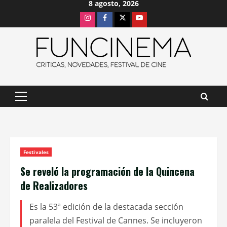
8 agosto, 2026
Saltar
Instagram
Facebook
X
Youtube
al
contenido
Menú
principal
Festivales
Se reveló la programación de la Quincena
de Realizadores
Es la 53ª edición de la destacada sección
paralela del Festival de Cannes. Se incluyeron