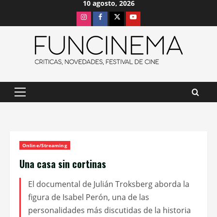
10 agosto, 2026
Saltar
Instagram
Facebook
X
Youtube
al
contenido
Menú
principal
Online/Streaming
Una casa sin cortinas
El documental de Julián Troksberg aborda la
figura de Isabel Perón, una de las
personalidades más discutidas de la historia