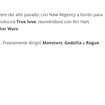
brero del año pasado, con New Regency a bordo para
producirá
True love
, reuniéndose con Kiri Hart,
Star Wars
.
s. Previamente dirigió
Monsters
,
Godzilla
y
Rogue