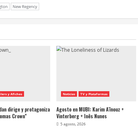
gton
New Regency
ilers y Afiches
Noticias
TV y Plataformas
dan dirige y protagoniza
Agosto en MUBI: Karim Aïnouz +
homas Crown”
Vinterberg + Inês Nunes
5 agosto, 2026