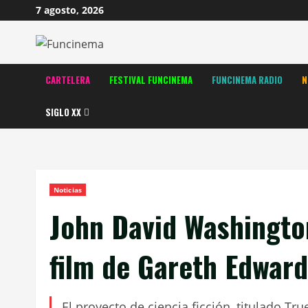
Saltar
7 agosto, 2026
al
contenido
CARTELERA
FESTIVAL FUNCINEMA
FUNCINEMA RADIO
N
SIGLO XX
Noticias
John David Washingto
film de Gareth Edwar
El proyecto de ciencia ficción, titulado Tru