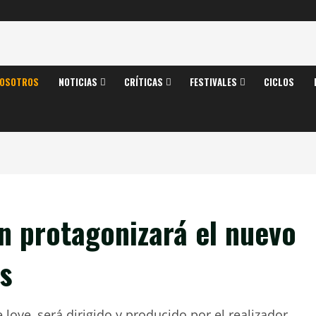
OSOTROS
NOTICIAS
CRÍTICAS
FESTIVALES
CICLOS
n protagonizará el nuevo
ds
e love, será dirigido y producido por el realizador.