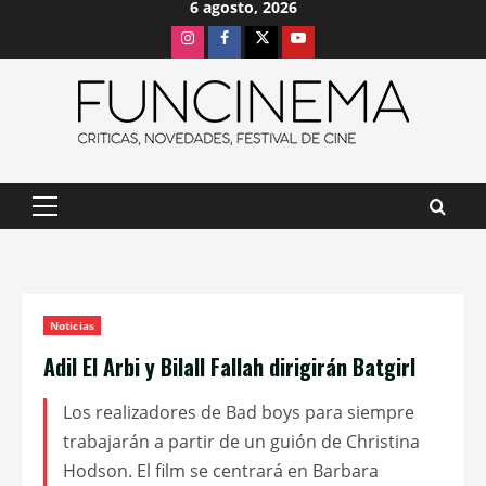
6 agosto, 2026
Saltar
Instagram
Facebook
X
Youtube
al
contenido
Menú
principal
Noticias
Adil El Arbi y Bilall Fallah dirigirán Batgirl
Los realizadores de Bad boys para siempre
trabajarán a partir de un guión de Christina
Hodson. El film se centrará en Barbara