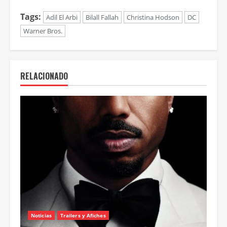
Tags:
Adil El Arbi
Bilall Fallah
Christina Hodson
DC
Warner Bros.
RELACIONADO
Noticias
Trailers y Afiches