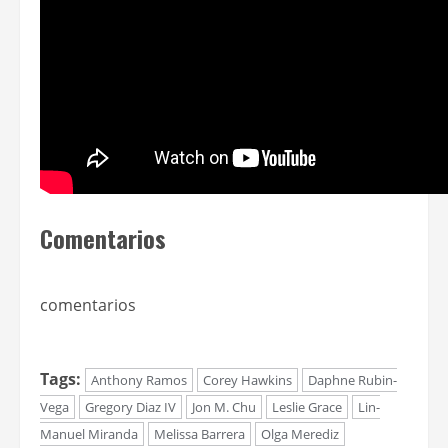
Comentarios
comentarios
Tags:
Anthony Ramos
Corey Hawkins
Daphne Rubin-
Vega
Gregory Diaz IV
Jon M. Chu
Leslie Grace
Lin-
Manuel Miranda
Melissa Barrera
Olga Merediz