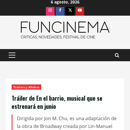
6 agosto, 2026
Saltar
Instagram
Facebook
X
Youtube
al
contenido
Menú
principal
Trailers y Afiches
Tráiler de En el barrio, musical que se
estrenará en junio
Dirigida por Jon M. Chu, es una adaptación de
la obra de Broadway creada por Lin-Manuel