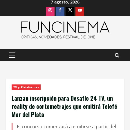
7 agosto, 2026
Saltar
Instagram
Facebook
X
Youtube
al
contenido
Menú
principal
TV y Plataformas
Lanzan inscripción para Desafío 24 TV, un
reality de cortometrajes que emitirá Telefé
Mar del Plata
El concurso comenzará a emitirse a partir del