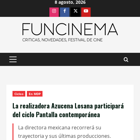
8 agosto, 2026
Saltar
Instagram
Facebook
X
Youtube
al
contenido
Menú
principal
Ciclos
En MDP
La realizadora Azucena Losana participará
del ciclo Pantalla contemporánea
La directora mexicana recorrerá su
trayectoria y sus últimas producciones.