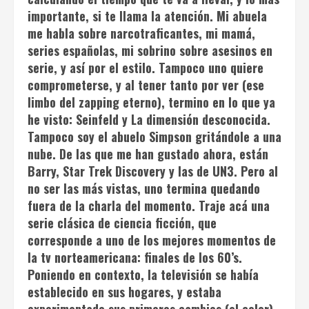
importante, si te llama la atención. Mi abuela
me habla sobre narcotraficantes, mi mamá,
series españolas, mi sobrino sobre asesinos en
serie, y así por el estilo. Tampoco uno quiere
comprometerse, y al tener tanto por ver (ese
limbo del zapping eterno), termino en lo que ya
he visto:
Seinfeld
y
La dimensión desconocida
.
Tampoco soy el abuelo Simpson gritándole a una
nube. De las que me han gustado ahora, están
Barry
,
Star Trek Discovery
y las de UN3. Pero al
no ser las más vistas, uno termina quedando
fuera de la charla del momento. Traje acá una
serie clásica de ciencia ficción, que
corresponde a uno de los mejores momentos de
la tv norteamericana: finales de los 60’s.
Poniendo en contexto, la televisión se había
establecido en sus hogares, y estaba
experimentado sus primeros cambios (el color),