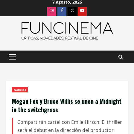
7 agosto, 2026
Saltar
Instagram
Facebook
X
Youtube
al
contenido
Menú
principal
Noticias
Megan Fox y Bruce Willis se unen a Midnight
in the switchgrass
Compartirán cartel con Emile Hirsch. El thriller
será el debut en la dirección del productor