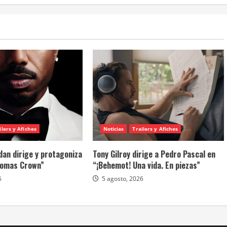
ilers y Afiches
Noticias
Trailers y Afiches
dan dirige y protagoniza
Tony Gilroy dirige a Pedro Pascal en
homas Crown”
“¡Behemot! Una vida. En piezas”
6
5 agosto, 2026