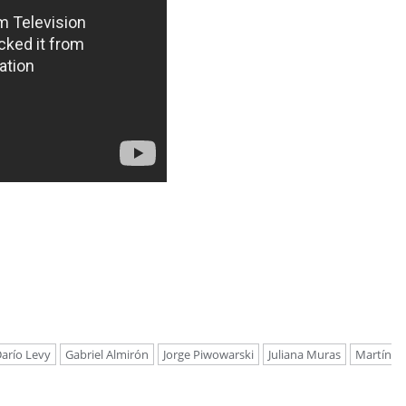
arío Levy
Gabriel Almirón
Jorge Piwowarski
Juliana Muras
Martín