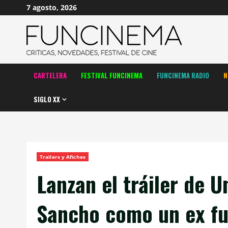
Saltar
7 agosto, 2026
al
contenido
CARTELERA
FESTIVAL FUNCINEMA
FUNCINEMA RADIO
N
SIGLO XX
Trailers y Afiches
Lanzan el tráiler de U
Sancho como un ex fu